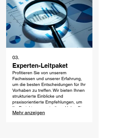
03.
Experten-Leitpaket
Profitieren Sie von unserem
Fachwissen und unserer Erfahrung,
um die besten Entscheidungen für Ihr
Vorhaben zu treffen. Wir bieten Ihnen
strukturierte Einblicke und
praxisorientierte Empfehlungen, um
Ihr Projekt voranzutreiben. Holen Sie
Mehr anzeigen
sich die nötige Orientierung für Ihren
Erfolg.