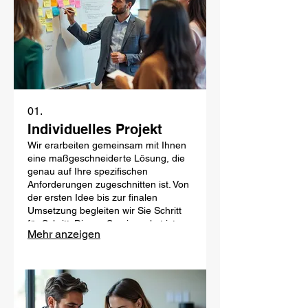
01.
Individuelles Projekt
Wir erarbeiten gemeinsam mit Ihnen
eine maßgeschneiderte Lösung, die
genau auf Ihre spezifischen
Anforderungen zugeschnitten ist. Von
der ersten Idee bis zur finalen
Umsetzung begleiten wir Sie Schritt
für Schritt. Dieses Servicepaket ist
Mehr anzeigen
ideal, wenn Sie eine einzigartige
Antwort auf Ihre Herausforderung
suchen.